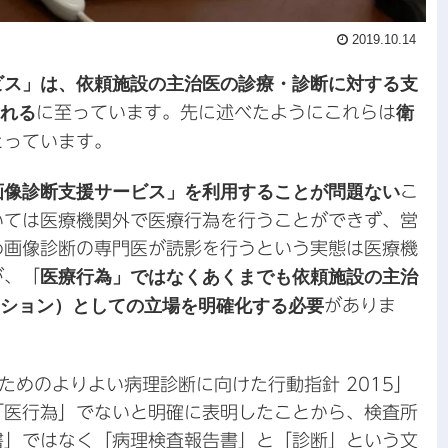
2019.10.14
ビス」は、依頼施設の主治医の診療・診断に対する支
される
に至っています。先に述べたようにこれらは
衛
とっています。
画像診断支援サービス」を利用することが問題ない
こ
いては医療機関外で医療行為を行うことができず、営
め画像診断の専門医が読影を行うという実態は医療機
が、「
医療行為」ではなくあくまでも依頼施設の主治
ーション）としての立場を明確化する必要
がありま
ためのよりよい病理診断に向けた行動指針 2015」
「医行為」でないと明確に表明したことから、検査所
書」ではなく「病理検査報告書」と「診断」という文