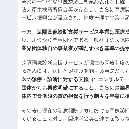
業務の一つとなり医療法上も業務委託が明確
法人衛生検査所協会等が存在し、さらに医療
ービス振興会が設立され、精度管理や事業者
一方、
遠隔画像診断支援サービス事業は医療
り、ようやく業界団体である一般社団法人遠
業界団体独自の事業者が満たすべき基準の提
遠隔画像診断支援サービスが現在の医療制度
るためには、病理と足並みを揃える意味から
医の診療・診断に対する支援（≒コンサルテ
団体からも再度明確にする
こと、さらには
業
体内で最低限の質の担保を行う制度を早急に
その後に現在の診療報酬制度における画像診
ていることに対し、関連学会等と連携を取り