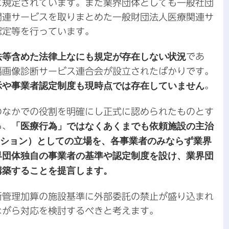
に規定されています。また業界団体としても一般社団
関連サービスを取りまとめた一般財団法人医療関連サ
認定等を行っています。
法等含めた法律上なにも規定が存在しない状況
であ
隔画像診断サービス連合会が設立されたばかりです。
示や事業者認定制度も現時点では存在していません
。
のなかでの役割を明確にし正式に認められたものとす
も、
「医療行為」ではなくあくまでも依頼施設の主治
ーション）としての立場を、各事業者のみならず業界
界団体独自の事業者の基準や認定制度を設け、業界団
構築することを提言します。
断管理加算の施設基準に外部委託の禁止が盛り込まれ
ながら対応を検討するべきと考えます。