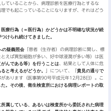
入していることから、病理診断を医療行為とするな
病理でも起こっていることになりますが、それはどう
、医療行為（＝医行為）かどうかは不明確な状況が続
がつけられ続けてきました。
への疑義照会
「患者（生存者）の病理診断に関し、標
たとえば異型細胞が多い、好中球浸潤が多い等）は医
（がんである等）を行うことは
、結果として人体に危
あると考えるがどうか。
」について、「
貴見の通りで
答
があります（医事第90号平成元年12月28日）。こ
した。その後、衛生検査所における病理レポートの取
に所属している、あるいは検査所から委託された病理