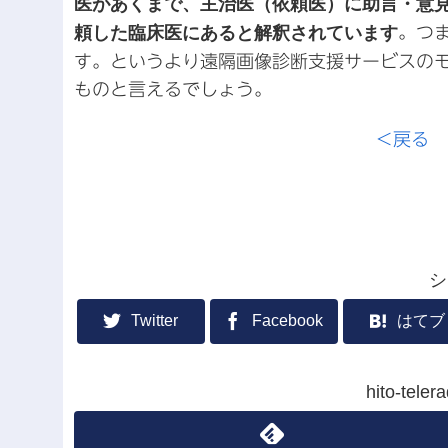
医があくまで、主治医（依頼医）に助言・意
頼した臨床医にあると解釈されています
。つ
す。というより遠隔画像診断支援サービスの
ものと言えるでしょう。
＜戻る
シ
Twitter
Facebook
はてブ
hito-te