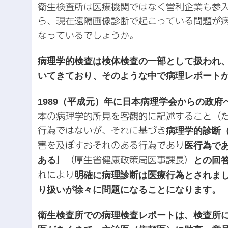
衛生検査所は医療機関ではな
く営利企業も参
ら、現在遠隔画像診断で起こっている問題が
なっているでしょうか。
病理学的検査は検体検査の一部として扱われ
いてきており、そのような中で病理レポート
1989（平成元）年に日本病理学会からの政府
本の病理学的所見を客観的に記述すること（
行為ではないが、それに基づき
病理学的診断
害を及ぼすおそれのある行為であり
医行為で
ある
」（厚生省健康政策局医事課長）
との回
れにより
明確に病理診断は医療行為とされま
り扱いが徐々に問題になることになります。
衛生検査所での病理検査レポートは、検査所