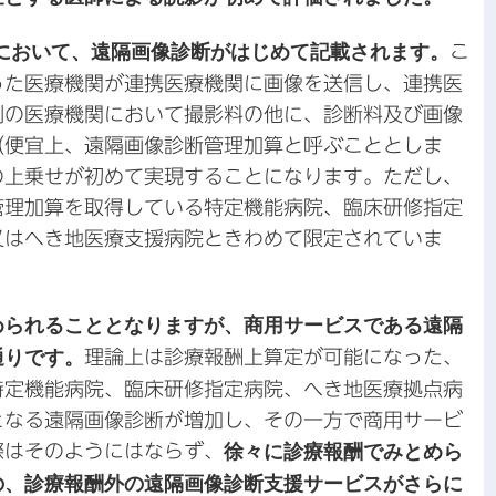
改定において、遠隔画像診断がはじめて記載されます。
こ
った医療機関が連携医療機関に画像を送信し、連携医
側の医療機関において撮影料の他に、診断料及び画像
（便宜上、遠隔画像診断管理加算と呼ぶこととしま
の上乗せが初めて実現することになります。ただし、
管理加算を取得している特定機能病院、臨床研修指定
又はへき地医療支援病院ときわめて限定されていま
められることとなりますが、商用サービスである遠隔
通りです。
理論上は診療報酬上算定が可能になった、
特定機能病院、臨床研修指定病院、へき地医療拠点病
となる遠隔画像診断が増加し、その一方で商用サービ
際はそのようにはならず、
徐々に診療報酬でみとめら
の、診療報酬外の遠隔画像診断支援サービスがさらに