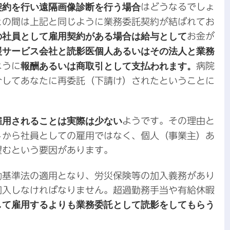
契約を行い遠隔画像診断を行う場合
はどうなるでしょ
との間は上記と同じように業務委託契約が結ばれてお
の社員として雇用契約がある場合は給与として
お金が
援サービス会社と読影医個人あるいはその法人と業務
ように
報酬あるいは商取引として支払われます。
病院
介してあなたに再委託（下請け）されたということに
雇用されることは実際は少ない
ようです。その理由と
トから社員としての雇用ではなく、個人（事業主）あ
望むという要因があります。
働基準法の適用となり、労災保険等の加入義務があり
加入しなければなりません。超過勤務手当や有給休暇
して雇用するよりも業務委託として読影をしてもらう