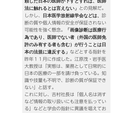
頼した日本の医師が下すとすれば、医師
法に触れるとは言えない」
との見解だ。
しかし、
日本医学放射線学会などは、
診
断の質や個人情報の安全が保証されない
可能性を強く懸念。
「画像診断は医療行
為であり、医師でない者（外国の医師免
許のみ有する者も含む）が行うことは日
本の法規に違反する」
などとする指針を
昨年１１月に作成した。江原茂・岩手医
大教授は「実態は、業務として日常的に
日本の医療の一部を請け負っている。知
識や技量も不明で、診断の質が保証でき
ない」と話す。
これに対し、吉村社長は「個人名は消す
など情報の取り扱いにも注意を払ってい
る」などと学会の指針に異議を唱えてお