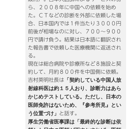
ら、２００８年に中国への依頼を始め
た。ＣＴなどの診断を外部に依頼した場
合、日本国内では１件当たり３０００円
前後が相場なのに対し、７００～９００
円で請け負う。結果は日本語に翻訳され
た報告書で依頼した医療機関に返送され
る。
現在は総合病院や診療所など８施設と契
約して、月約８００件を中国側に依頼。
吉村英明社長は
「契約している中国人放
射線科医は約１５人おり、診断力はあら
かじめテストしている。ただし、日本の
医師免許はないため、『参考所見』とい
う位置づけ」
と話す。
厚生労働省医事課は「最終的な診断は依