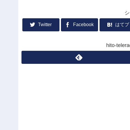
シ
Twitter
Facebook
はてブ
hito-te