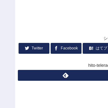
シ
Twitter
Facebook
はてブ
hito-te