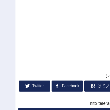
シ
Twitter
Facebook
はてブ
hito-te